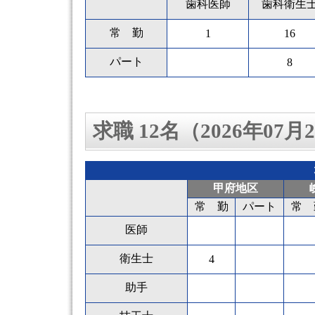
歯科医師
歯科衛生
常 勤
1
16
パート
8
求職 12名（2026年07
甲府地区
常 勤
パート
常 
医師
衛生士
4
助手