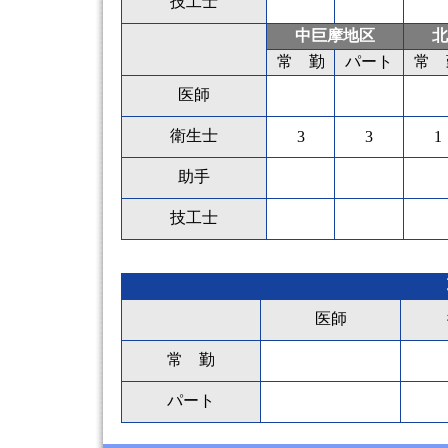
技工士
中巨摩地区
北
常 勤
パート
常 
医師
衛生士
3
3
1
助手
技工士
医師
常 勤
パート