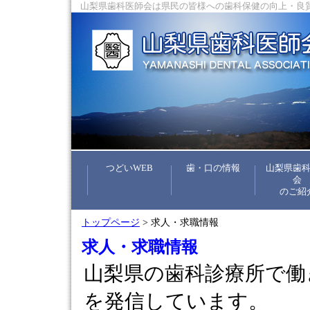
山梨県歯科医師会は県民の皆様への歯科保健の向上・良
つどいWEB
歯・口の情報
山梨県歯
会
のご紹
トップページ
> 求人・求職情報
求人・求職情報
山梨県の歯科診療所で働
を発信しています。