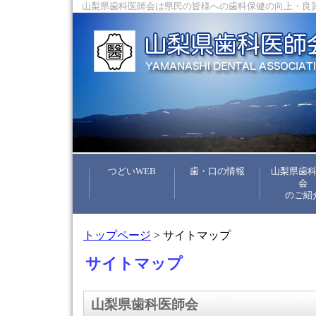
山梨県歯科医師会は県民の皆様への歯科保健の向上・良
つどいWEB
歯・口の情報
山梨県歯
会
のご紹
トップページ
> サイトマップ
サイトマップ
山梨県歯科医師会